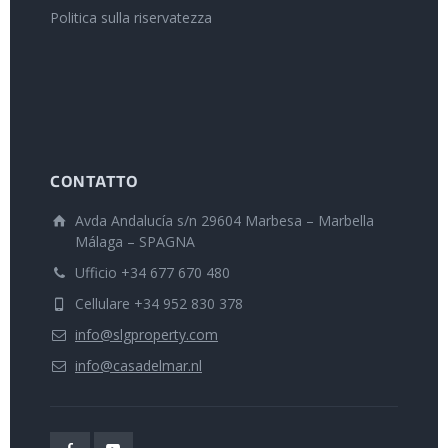
Politica sulla riservatezza
CONTATTO
Avda Andalucía s/n 29604 Marbesa – Marbella
Málaga – SPAGNA
Ufficio +34 677 670 480
Cellulare +34 952 830 378
info@slgproperty.com
info@casadelmar.nl