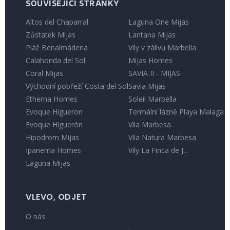
SOUVISEJÍCÍ STRÁNKY
Altos del Chaparral
Laguna One Mijas
Zůstatek Mijas
Lantana Mijas
Pláž Benalmádena
Vily v zálivu Marbella
Calahonda del Sol
Mijas Homes
Coral Mijas
SAVIA II - MIJAS
Východní pobřeží Costa del Sol
Savia Mijas
Etherna Homes
Soleil Marbella
Evoque Higueron
Termální lázně Playa Malaga
Evoque Higuerón
Vila Marbesa
Hipodrom Mijas
Vila Natura Marbesa
Ipanema Homes
Vily La Finca de J...
Laguna Mijas
VLEVO, ODJET
O nás