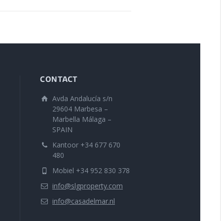
CONTACT
Avda Andalucía s/n
29604 Marbesa –
Marbella Málaga –
SPAIN
Kantoor +34 677 670
480
Mobiel +34 952 830 378
info@slgproperty.com
info@casadelmar.nl