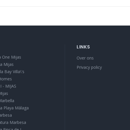
LINKS
 One Mijas
Over ons
a Mijas
Privacy policy
a Bay Villa\'s
 Homes
I - MIJAS
Mijas
Marbella
a Playa Málaga
Marbesa
Natura Marbesa
a Finca de J...