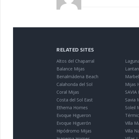
RELATED SITES
Altos del Chaparral
Laguna
Balance Mijas
Lantan
Benalmádena Beach
Marbell
Calahonda del Sol
Mijas
Coral Mijas
SAVIA I
Costa del Sol East
Savia 
Etherna Homes
Soleil 
Evoque Higueron
Térmic
Evoque Higuerón
Villa 
Hipódromo Mijas
Villa 
Ipanema Homes
Villas L